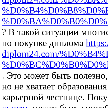
%D0%B4%D0%B8%D0%
%D0%BA%D0%B0%D0%
? В такой ситуации многи
по покупке диплома
https:
diplom24.com/%D0%B
%D0%BC%D0%B0%D0%B
. Это может быть полезно,
но не хватает образовани
карьерной лестнице. Пок
купить
может быть спосо