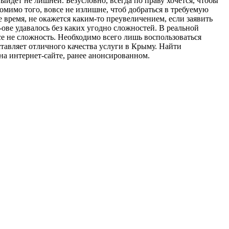
ыйдет не лишней. Безусловно, всегда по праву хочется, чтобы
мимо того, вовсе не излишне, чтоб добраться в требуемую
 время, не окажется каким-то преувеличением, если заявить
ове удавалось без каких угодно сложностей. В реальной
се не сложность. Необходимо всего лишь воспользоваться
авляет отличного качества услуги в Крыму. Найти
 интернет-сайте, ранее анонсированном.