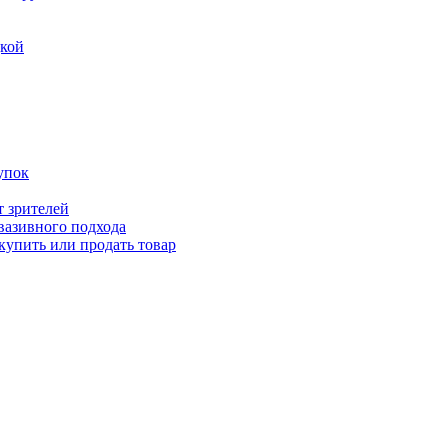
дкой
упок
т зрителей
вазивного подхода
купить или продать товар