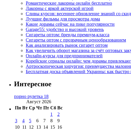
Романтические лакорны онлайн бесплатно
Лакорны с яркой актерской игрой
Сливы курсов: весеннее обновление знаний со ски
Лучшие фильмы для просмотра дома
Какие дорамы сейчас на пике популярности
Garage55: удобство и высокий уровень
Сигареты оптом: бренды премиум-класса
Сигареты оптом с прозрачным ценообразованием
Как анализировать рынок сигарет оптом
Как увеличить оборот магазина за счёт оптовых зак
Онлайн-курсы для предпринимателей
Корейские сериалы онлайн: чем дорамы привлекаю
Артроскопическая хирургия: преимущества малоин
Бесплатная доска объявлений Украины: как быстро 
Интересное
порно рулетка 18
Август 2026
Пн
Вт
Ср
Чт
Пт
Сб
Вс
1
2
3
4
5
6
7
8
9
10
11
12
13
14
15
16