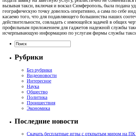
подать заявку на заветную услугу, реалистично не сомневаться
вызывая такси, включая и вокзал Симферополь, была подана у
географическую точку довелось оперативно, а сама по себе ин
касаемо того, что для подавляющего большинства наших соотеч
действительности, совладать с имеющейся задачей в общих чер
профильным приложением для гаджетов надежной службы такси
исчерпывающую информацию по услугам фирмы службы такси и
Рубрики
Без рубрики
Видеоновости
Интересное
Наука
Общество
Политика
Проишествия
Экономика
Последние новости
Скачать бесплатные игры с открытым миром на ПК