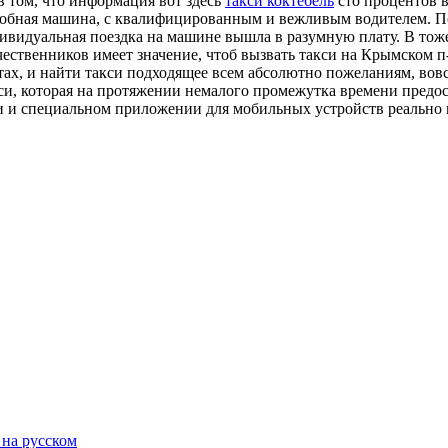
 в том, что информация вот здесь
такси коктебель
сто процентов в
добная машина, с квалифицированным и вежливым водителем. По
дивидуальная поездка на машине вышла в разумную плату. В тоже
ественников имеет значение, чтоб вызвать такси на Крымском п-
тах, и найти такси подходящее всем абсолютно пожеланиям, вов
, которая на протяжении немалого промежутка времени предост
 специальном приложении для мобильных устройств реально на
 на русском