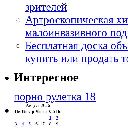
зрителей
Артроскопическая хи
малоинвазивного под
Бесплатная доска об
купить или продать т
Интересное
порно рулетка 18
Август 2026
Пн
Вт
Ср
Чт
Пт
Сб
Вс
1
2
3
4
5
6
7
8
9