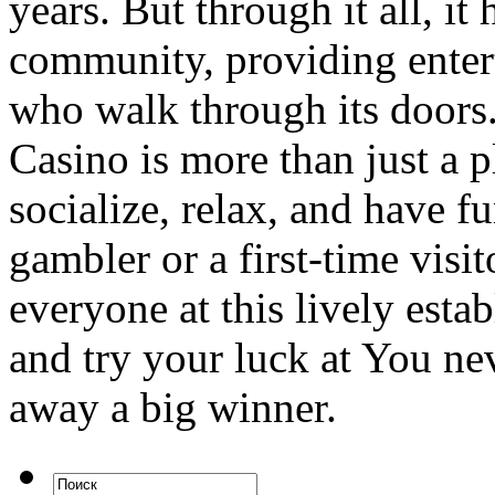
years. But through it all, it
community, providing enter
who walk through its doors
Casino is more than just a p
socialize, relax, and have 
gambler or a first-time visit
everyone at this lively est
and try your luck at You n
away a big winner.