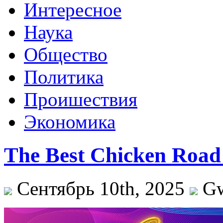
Интересное
Наука
Общество
Политика
Проишествия
Экономика
The Best Chicken Road
Сентябрь 10th, 2025
G