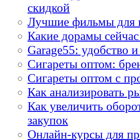
скидкой
Лучшие фильмы для 
Какие дорамы сейчас
Garage55: удобство 
Сигареты оптом: бре
Сигареты оптом с пр
Как анализировать р
Как увеличить оборот
закупок
Онлайн-курсы для п