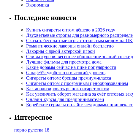
Экономика
Последние новости
Купить сигареты оптом дёшево в 2026 году
Двухветвевые стропы для равномерного распределе
Скачать бесплатные игры с открытым миром на ПК
Романтические лакорны онлайн бесплатно
Лакорны с яркой актерской игрой
Сливы курсов: весеннее обновление знаний со ски
Лучшие фильмы для просмотра дома
Какие дорамы сейчас на пике популярности
Garage55: удобство и высокий уровень
Сигареты оптом: бренды премиум-класса
Сигареты оптом с прозрачным ценообразованием
Как анализировать рынок сигарет оптом
Как увеличить оборот магазина за счёт оптовых зак
Онлайн-курсы для предпринимателей
Корейские сериалы онлайн: чем дорамы привлекаю
Интересное
порно рулетка 18