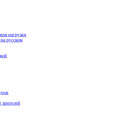
ния нагрузки
 на русском
дкой
упок
т зрителей