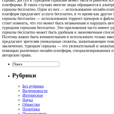
Однако, доступ к турецким сериалам может быть ограничен из
платформы. В таких случаях многие люди обращаются к альтер
сериалы бесплатно. Один из них — использование онлайн-плат
платформ предлагают услуги бесплатно, в то время как другие
сериалы бесплатно — использование торрент-трекеров и файлов
стоит помнить, что это может быть незаконным и нарушать ав
турецким сериалам бесплатно. Эти приложения часто имеют удо
сериалы бесплатно может быть удобным и экономичным способом
Поэтому важно быть внимательным и использовать только закон
предлагают зрителям уникальные сюжеты, захватывающие повор
заключение, турецкие сериалы — это увлекательный и захваты
помощью различных онлайн-платформ, специализированных при
авторские права.
Рубрики
Без рубрики
Видеоновости
Интересное
Наука
Общество
Политика
Проишествия