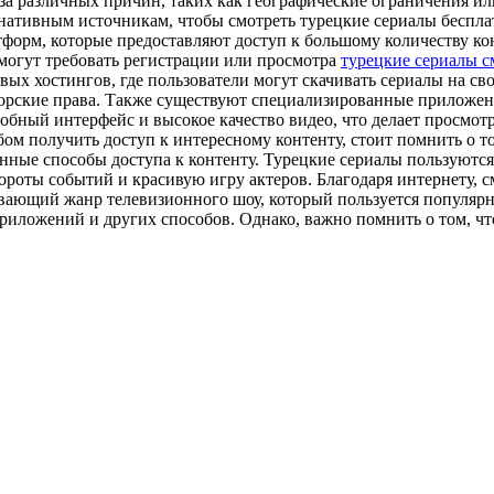
-за различных причин, таких как географические ограничения и
нативным источникам, чтобы смотреть турецкие сериалы бесплат
форм, которые предоставляют доступ к большому количеству кон
 могут требовать регистрации или просмотра
турецкие сериалы с
ых хостингов, где пользователи могут скачивать сериалы на сво
торские права. Также существуют специализированные приложен
бный интерфейс и высокое качество видео, что делает просмотр
 получить доступ к интересному контенту, стоит помнить о том
ные способы доступа к контенту. Турецкие сериалы пользуются 
оты событий и красивую игру актеров. Благодаря интернету, см
вающий жанр телевизионного шоу, который пользуется популярн
ложений и других способов. Однако, важно помнить о том, что