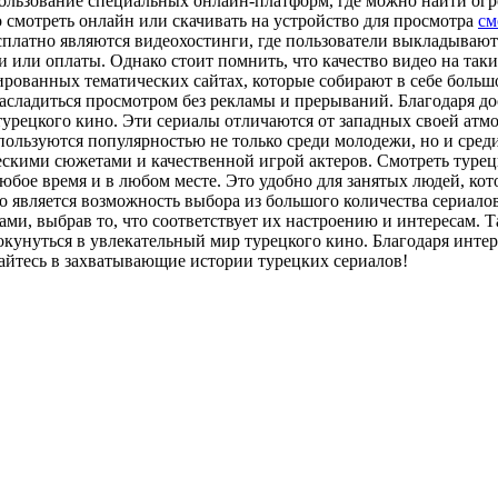
пользование специальных онлайн-платформ, где можно найти ог
смотреть онлайн или скачивать на устройство для просмотра
см
сплатно являются видеохостинги, где пользователи выкладывают
 или оплаты. Однако стоит помнить, что качество видео на так
рованных тематических сайтах, которые собирают в себе больш
насладиться просмотром без рекламы и прерываний. Благодаря до
урецкого кино. Эти сериалы отличаются от западных своей атмо
ользуются популярностью не только среди молодежи, но и среди
скими сюжетами и качественной игрой актеров. Смотреть турецк
юбое время и в любом месте. Это удобно для занятых людей, кот
 является возможность выбора из большого количества сериало
ми, выбрав то, что соответствует их настроению и интересам. 
окунуться в увлекательный мир турецкого кино. Благодаря инт
айтесь в захватывающие истории турецких сериалов!