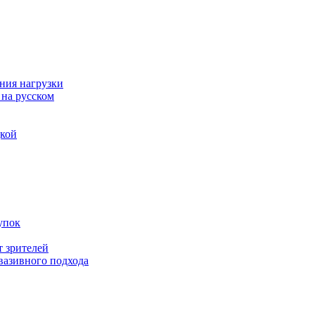
ния нагрузки
 на русском
дкой
упок
т зрителей
вазивного подхода