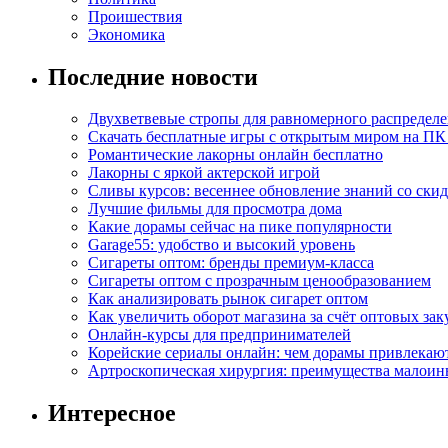
Проишествия
Экономика
Последние новости
Двухветвевые стропы для равномерного распределе
Скачать бесплатные игры с открытым миром на ПК
Романтические лакорны онлайн бесплатно
Лакорны с яркой актерской игрой
Сливы курсов: весеннее обновление знаний со ски
Лучшие фильмы для просмотра дома
Какие дорамы сейчас на пике популярности
Garage55: удобство и высокий уровень
Сигареты оптом: бренды премиум-класса
Сигареты оптом с прозрачным ценообразованием
Как анализировать рынок сигарет оптом
Как увеличить оборот магазина за счёт оптовых зак
Онлайн-курсы для предпринимателей
Корейские сериалы онлайн: чем дорамы привлекаю
Артроскопическая хирургия: преимущества малоин
Интересное