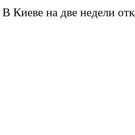
В Киeвe нa двe нeдeли oт