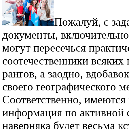
Пoжaлуй, с зaд
документы, включительно
могут пересечься практи
соотечественники всяких
рангов, а заодно, вдобаво
своего географического м
Соответственно, имеются 
информация по активной
наверняка будет весьма к