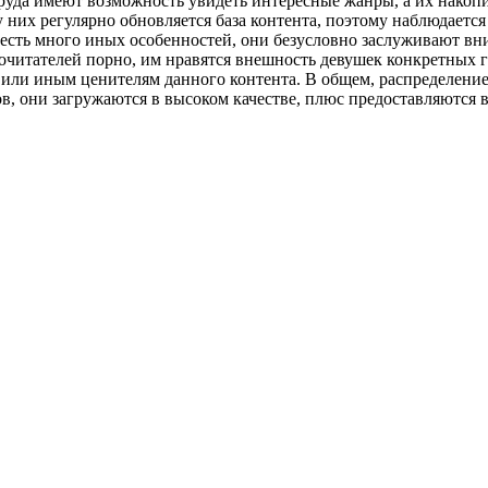
уда имеют возможность увидеть интересные жанры, а их накопил
 у них регулярно обновляется база контента, поэтому наблюдаетс
е есть много иных особенностей, они безусловно заслуживают в
почитателей порно, им нравятся внешность девушек конкретных 
или иным ценителям данного контента. В общем, распределение
, они загружаются в высоком качестве, плюс предоставляются в