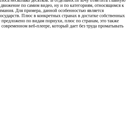
ось несколько десятков. В отдельности хочу отметить главную
я движение по самим видео, ну и по категориям, относящимся к
нимания. Для примера, данной особенностью является
государств. Плюс в конкретных странах в достатке собственных
 предложено по видам порнухи, плюс по странам, это также
 современном веб-плеере, который дает без труда проматывать