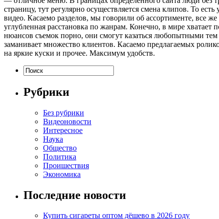
— отличное меню. В границах определенного сайта люди без тр
страницу, тут регулярно осуществляется смена клипов. То есть
видео. Касаемо разделов, мы говорили об ассортименте, все ж
углубленная расстановка по жанрам. Конечно, в мире хватает 
нюансов съемок порно, они смогут казаться любопытными тем 
заманивает множество клиентов. Касаемо предлагаемых роликов
на яркие куски и прочее. Максимум удобств.
Рубрики
Без рубрики
Видеоновости
Интересное
Наука
Общество
Политика
Проишествия
Экономика
Последние новости
Купить сигареты оптом дёшево в 2026 году