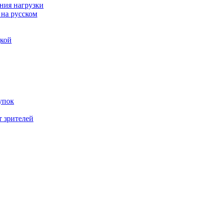
ния нагрузки
 на русском
дкой
упок
т зрителей