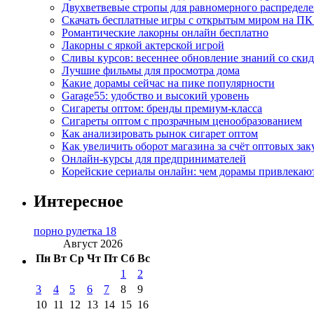
Двухветвевые стропы для равномерного распределе
Скачать бесплатные игры с открытым миром на ПК
Романтические лакорны онлайн бесплатно
Лакорны с яркой актерской игрой
Сливы курсов: весеннее обновление знаний со ски
Лучшие фильмы для просмотра дома
Какие дорамы сейчас на пике популярности
Garage55: удобство и высокий уровень
Сигареты оптом: бренды премиум-класса
Сигареты оптом с прозрачным ценообразованием
Как анализировать рынок сигарет оптом
Как увеличить оборот магазина за счёт оптовых зак
Онлайн-курсы для предпринимателей
Корейские сериалы онлайн: чем дорамы привлекаю
Интересное
порно рулетка 18
Август 2026
Пн
Вт
Ср
Чт
Пт
Сб
Вс
1
2
3
4
5
6
7
8
9
10
11
12
13
14
15
16