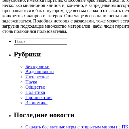
Безусловно, имеются порталы, способные ярко выделиться по 
несколько миллионов клипов и, конечно, в запредельном ассор
превращаются в бак с мусором, где весьма сложно отыскать не
конкретных жанров и актеров. Они чаще всего наполнены лишь
задерживаться. Подобная история с разделами, тоже может вст
загрузив подходящее множество материалов, дабы люди гаранти
столь полюбился пользователям.
Рубрики
Без рубрики
Видеоновости
Интересное
Наука
Общество
Политика
Проишествия
Экономика
Последние новости
Скачать бесплатные игры с открытым миром на ПК