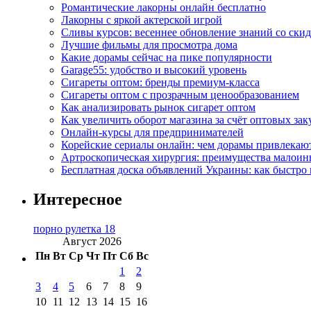
Романтические лакорны онлайн бесплатно
Лакорны с яркой актерской игрой
Сливы курсов: весеннее обновление знаний со ски
Лучшие фильмы для просмотра дома
Какие дорамы сейчас на пике популярности
Garage55: удобство и высокий уровень
Сигареты оптом: бренды премиум-класса
Сигареты оптом с прозрачным ценообразованием
Как анализировать рынок сигарет оптом
Как увеличить оборот магазина за счёт оптовых зак
Онлайн-курсы для предпринимателей
Корейские сериалы онлайн: чем дорамы привлекаю
Артроскопическая хирургия: преимущества малоин
Бесплатная доска объявлений Украины: как быстро 
Интересное
порно рулетка 18
Август 2026
Пн
Вт
Ср
Чт
Пт
Сб
Вс
1
2
3
4
5
6
7
8
9
10
11
12
13
14
15
16