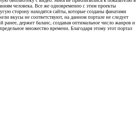
ную библиотеку с видео. Многие приблизились к показателю в
аниям человека. Все же одновременно с этим проекты
ругую сторону находятся сайты, которые созданы фанатами
ели вкусы не соответствуют, на данном портале не следует
й ранее, держит баланс, создавая оптимальное число жанров и
предельное множество времени. Благодаря этому этот портал