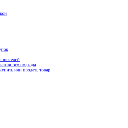
дкой
упок
т зрителей
вазивного подхода
купить или продать товар