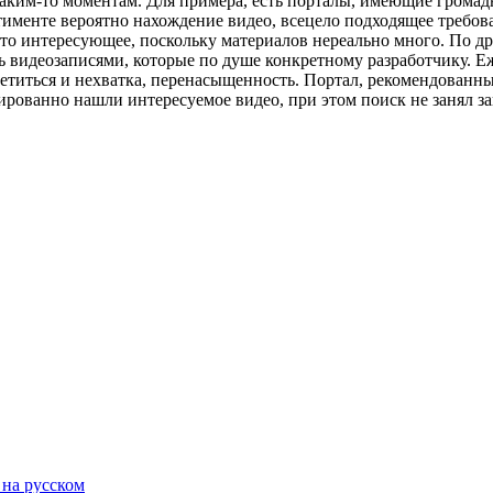
каким-то моментам. Для примера, есть порталы, имеющие громад
тименте вероятно нахождение видео, всецело подходящее требов
что интересующее, поскольку материалов нереально много. По д
 видеозаписями, которые по душе конкретному разработчику. Еж
ретиться и нехватка, перенасыщенность. Портал, рекомендованны
рованно нашли интересуемое видео, при этом поиск не занял за
 на русском