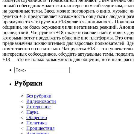
является случайность. Пользователи не знают, с кем именно о
новый собеседник может стать интересным собеседником, с к
на различные темы. Здесь можно поговорить о кино, музыке, л
рулетка +18 предоставляет возможность общаться с людьми ра
преимуществ чата рулетки +18 является анонимность. Пользова
общении, не боясь осуждения или негативных реакций. Анонимн
последствий. Чат рулетка +18 также позволяет найти новых др
которыми хотят продолжить общение вне платформы. Это отли
предназначена исключительно для взрослых пользователей. Зд
ответственно и сознательно. Чат рулетка +18 — это увлекатель
интересных собеседников, обсудить актуальные темы, поделит
+18 — это не только возможность для общения, но и шанс расш
Рубрики
Без рубрики
Видеоновости
Интересное
Наука
Общество
Политика
Проишествия
Экономика