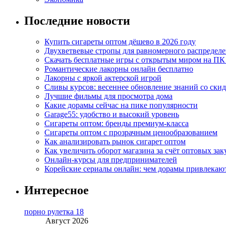
Последние новости
Купить сигареты оптом дёшево в 2026 году
Двухветвевые стропы для равномерного распределе
Скачать бесплатные игры с открытым миром на ПК
Романтические лакорны онлайн бесплатно
Лакорны с яркой актерской игрой
Сливы курсов: весеннее обновление знаний со ски
Лучшие фильмы для просмотра дома
Какие дорамы сейчас на пике популярности
Garage55: удобство и высокий уровень
Сигареты оптом: бренды премиум-класса
Сигареты оптом с прозрачным ценообразованием
Как анализировать рынок сигарет оптом
Как увеличить оборот магазина за счёт оптовых зак
Онлайн-курсы для предпринимателей
Корейские сериалы онлайн: чем дорамы привлекаю
Интересное
порно рулетка 18
Август 2026