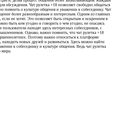
 интриги, делая процесс общения более захватывающим. Каждый
я обсуждения. Чат рулетка +18 позволяет свободно общаться
но помнить о культуре общения и уважении к собеседнику. Чат
общение более разнообразным и интересным. Одним из главных
 если не хотят. Это позволяет быть открытым и искренним в
но быть кем угодно и говорить о чем угодно, не опасаясь
 пользователи находят здесь интересных собеседников, с
ышленников. Однако, важно помнить, что чат рулетка +18
вершеннолетних. Поэтому важно относиться к платформе
, находить новых друзей и развиваться. Здесь можно найти
жении к собеседнику и культуре общения. Ведь чат рулетка
 мира.