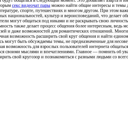
ни будут общаться в следующий момент. Это добавляет азарта и
оторым
секс видеочат пары
можно найти общие интересы и темы дл
итературе, спорте, путешествиях и многом другом. При этом важ
зных национальностей, культур и вероисповеданий, что делает 
тели могут общаться под никами и не раскрывать свою личность,
ость также делает процесс общения более интересным, ведь мож
узей и даже возможностей для романтических отношений. Многие
чная возможность расширить свой круг общения и найти едином
есь могут быть обсуждаемы темы, не предназначенные для несо
ная возможность для взрослых пользователей интернета общаться
ься своими мыслями и впечатлениями. Главное — помнить об ува
ирить свой кругозор и познакомиться с разными людьми со всего