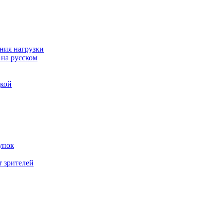
ния нагрузки
 на русском
дкой
упок
т зрителей