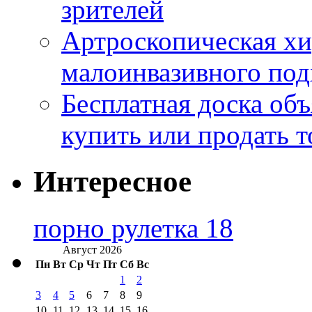
зрителей
Артроскопическая хи
малоинвазивного под
Бесплатная доска об
купить или продать т
Интересное
порно рулетка 18
Август 2026
Пн
Вт
Ср
Чт
Пт
Сб
Вс
1
2
3
4
5
6
7
8
9
10
11
12
13
14
15
16