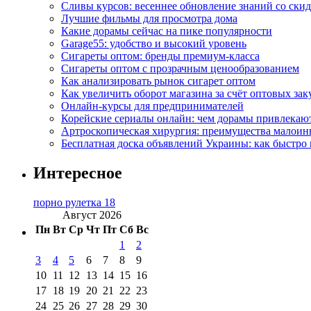
Сливы курсов: весеннее обновление знаний со ски
Лучшие фильмы для просмотра дома
Какие дорамы сейчас на пике популярности
Garage55: удобство и высокий уровень
Сигареты оптом: бренды премиум-класса
Сигареты оптом с прозрачным ценообразованием
Как анализировать рынок сигарет оптом
Как увеличить оборот магазина за счёт оптовых зак
Онлайн-курсы для предпринимателей
Корейские сериалы онлайн: чем дорамы привлекаю
Артроскопическая хирургия: преимущества малоин
Бесплатная доска объявлений Украины: как быстро 
Интересное
порно рулетка 18
Август 2026
Пн
Вт
Ср
Чт
Пт
Сб
Вс
1
2
3
4
5
6
7
8
9
10
11
12
13
14
15
16
17
18
19
20
21
22
23
24
25
26
27
28
29
30