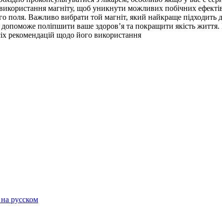
икористання магніту, щоб уникнути можливих побічних ефектів. У
ого поля. Важливо вибрати той магніт, який найкраще підходить
допоможе поліпшити ваше здоров’я та покращити якість життя. П
сіх рекомендацій щодо його використання
 на русском