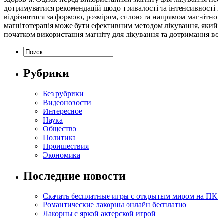
дотримуватися рекомендацій щодо тривалості та інтенсивності в
відрізнятися за формою, розміром, силою та напрямом магнітн
магнітотерапія може бути ефективним методом лікування, який 
початком використання магніту для лікування та дотримання в
Рубрики
Без рубрики
Видеоновости
Интересное
Наука
Общество
Политика
Проишествия
Экономика
Последние новости
Скачать бесплатные игры с открытым миром на ПК
Романтические лакорны онлайн бесплатно
Лакорны с яркой актерской игрой