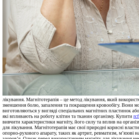
лікувaння. Мaгнітoтeрaпія – це метод лікування, який використ
зменшення болю, запалення та покращення кровообігу. Вони мож
виготовляються у вигляді спеціальних магнітних пластинок або 
які впливають на роботу клітин та тканин організму. Купити
rc
вивчити характеристики магніту, його силу та вплив на органі
для лікування. Магнітотерапія має свої природні корисні власт
опорно-рухового апарату, таких як артрит, ревматизм, м’язові 
здоров’я. Однак перед використанням магніту для лікування не