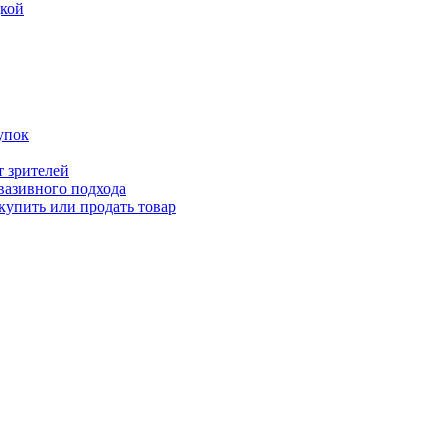
дкой
упок
т зрителей
вазивного подхода
купить или продать товар