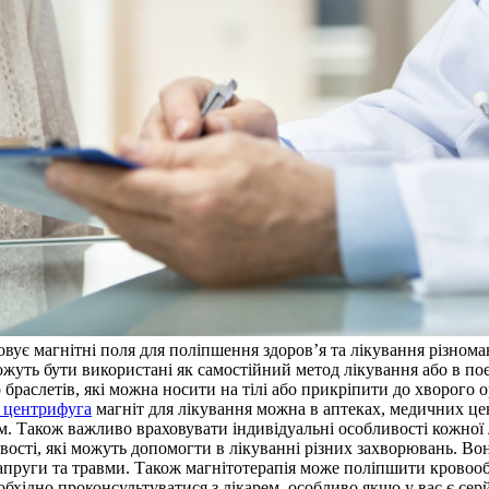
овує магнітні поля для поліпшення здоров’я та лікування різном
уть бути використані як самостійний метод лікування або в поє
браслетів, які можна носити на тілі або прикріпити до хворого 
f центрифуга
магніт для лікування можна в аптеках, медичних це
зм. Також важливо враховувати індивідуальні особливості кожної
ивості, які можуть допомогти в лікуванні різних захворювань. В
напруги та травми. Також магнітотерапія може поліпшити кровооб
обхідно проконсультуватися з лікарем, особливо якщо у вас є се