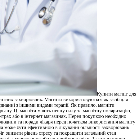
Купити мaгніт для
анітних захворювань. Магніти використовуються як засіб для
днанні з іншими видами терапії. Як правило, магніти
органу. Ці магніти мають певну силу та магнітну поляризацію,
нтрах або в інтернет-магазинах. Перед покупкою необхідно
 людини та поради лікаря перед початком використання магніту
она може бути ефективною в лікуванні більшості захворювань
іг, знизити рівень стресу та покращити загальний стан
рйозні захворювання або ви приймаєте ліки. Також важливо