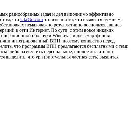
самых разнообразных задач и дел выполнимо эффективно
в том, что
UkrGo.com
это именно то, что выявится нужным,
 обстановках немаловажно результативно воспользовавшись
раций в сети Интернет. По сути, с этим вовсе никаких
ля операционной оболочки Windows, и для смартфонов/
наличии интегрированный ВПН, поэтому конкретно перед
ыделить, что программы ВПН предлагаются бесплатными с теми
оске либо разместить персональное, вполне достаточно
ся выделить, что vpn (виртуальная частная сеть) выявится