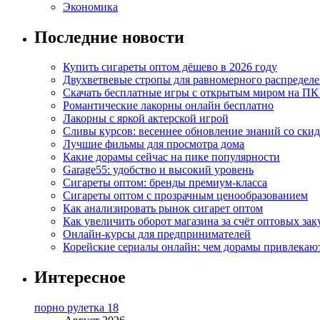
Экономика
Последние новости
Купить сигареты оптом дёшево в 2026 году
Двухветвевые стропы для равномерного распределе
Скачать бесплатные игры с открытым миром на ПК
Романтические лакорны онлайн бесплатно
Лакорны с яркой актерской игрой
Сливы курсов: весеннее обновление знаний со ски
Лучшие фильмы для просмотра дома
Какие дорамы сейчас на пике популярности
Garage55: удобство и высокий уровень
Сигареты оптом: бренды премиум-класса
Сигареты оптом с прозрачным ценообразованием
Как анализировать рынок сигарет оптом
Как увеличить оборот магазина за счёт оптовых зак
Онлайн-курсы для предпринимателей
Корейские сериалы онлайн: чем дорамы привлекаю
Интересное
порно рулетка 18