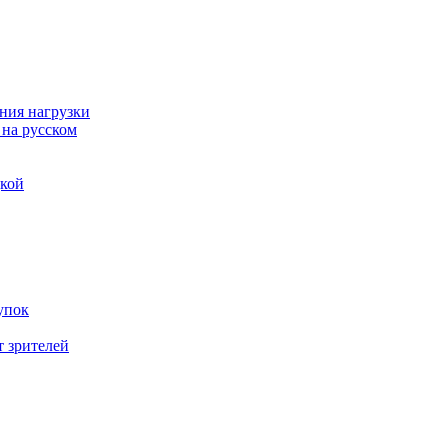
ния нагрузки
 на русском
дкой
упок
т зрителей