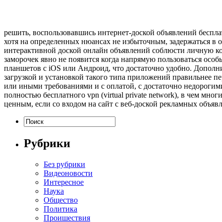
решить, воспользовавшись интернет-доской объявлений бесплат
хотя на определенных нюансах не избыточным, задержаться в 
интерактивной доской онлайн объявлений соблюсти личную кон
заморочек явно не появится когда напрямую пользоваться особ
планшетов с iOS или Андроид, что достаточно удобно. Дополни
загрузкой и установкой такого типа приложений правильнее п
или иными требованиями и с оплатой, с достаточно недорогими
полностью бесплатного vpn (virtual private network), в чем мн
ценным, если со входом на сайт с веб-доской рекламных объя
Рубрики
Без рубрики
Видеоновости
Интересное
Наука
Общество
Политика
Проишествия