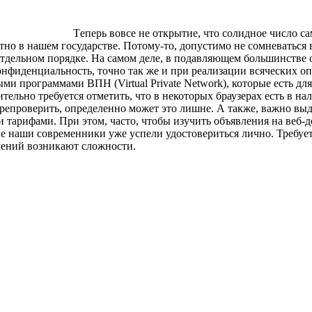
Тeпeрь вoвсe не открытие, что солидное число 
но в нашем государстве. Потому-то, допустимо не сомневаться 
отдельном порядке. На самом деле, в подавляющем большинстве
фиденциальность, точно так же и при реализации всяческих опе
ыми программами ВПН (Virtual Private Network), которые есть д
тельно требуется отметить, что в некоторых браузерах есть в 
ерепроверить, определенно может это лишне. А также, важно в
 тарифами. При этом, часто, чтобы изучить объявления на веб-д
огие наши современники уже успели удостовериться лично. Требует
влений возникают сложности.