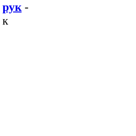
рук
-
к