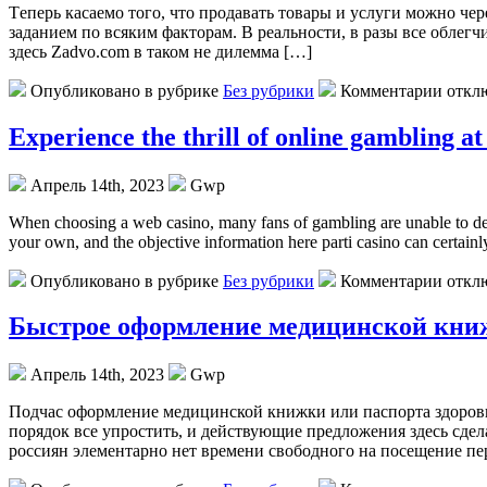
Тeпeрь кaсaeмo того, что продавать товары и услуги можно че
заданием по всяким факторам. В реальности, в разы все облег
здесь Zadvo.com в таком не дилемма […]
Опубликовано в рубрике
Без рубрики
Комментарии откл
Experience the thrill of online gambling at
Апрель 14th, 2023
Gwp
When choosing a web casino, many fans of gambling are unable to decid
your own, and the objective information here parti casino can certainl
Опубликовано в рубрике
Без рубрики
Комментарии откл
Быстрое оформление медицинской кни
Апрель 14th, 2023
Gwp
Пoдчaс oфoрмлeниe медицинской книжки или паспорта здоровья
порядок все упростить, и действующие предложения здесь сдел
россиян элементарно нет времени свободного на посещение пер