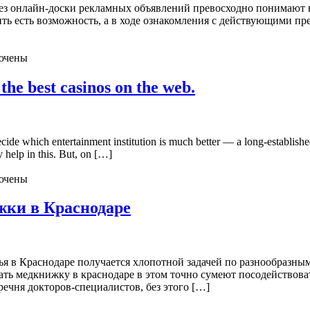
рез онлайн-доски рекламных объявлений превосходно понимают в 
чить есть возможность, а в ходе ознакомления с действующими п
ючены
 the best casinos on the web.
e which entertainment institution is much better — a long-established o
y help in this. But, on […]
ючены
жки в Краснодаре
 в Краснодаре получается хлопотной задачей по разнообразным
ать медкнижку в краснодаре в этом точно сумеют посодействова
ечня докторов-специалистов, без этого […]