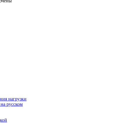
ючены
ния нагрузки
 на русском
дкой