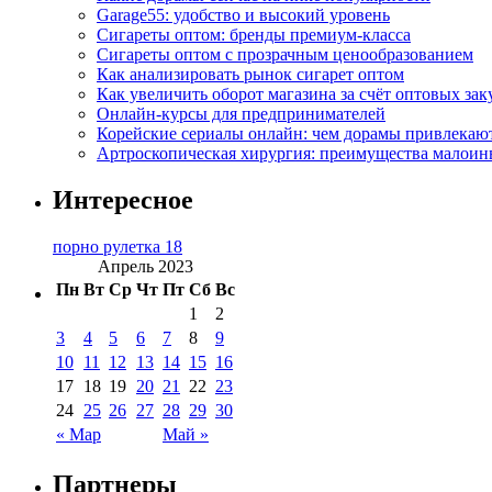
Garage55: удобство и высокий уровень
Сигареты оптом: бренды премиум-класса
Сигареты оптом с прозрачным ценообразованием
Как анализировать рынок сигарет оптом
Как увеличить оборот магазина за счёт оптовых зак
Онлайн-курсы для предпринимателей
Корейские сериалы онлайн: чем дорамы привлекаю
Артроскопическая хирургия: преимущества малоин
Интересное
порно рулетка 18
Апрель 2023
Пн
Вт
Ср
Чт
Пт
Сб
Вс
1
2
3
4
5
6
7
8
9
10
11
12
13
14
15
16
17
18
19
20
21
22
23
24
25
26
27
28
29
30
« Мар
Май »
Партнеры