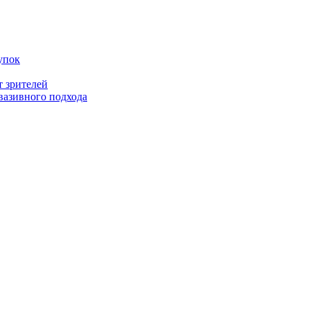
упок
т зрителей
вазивного подхода