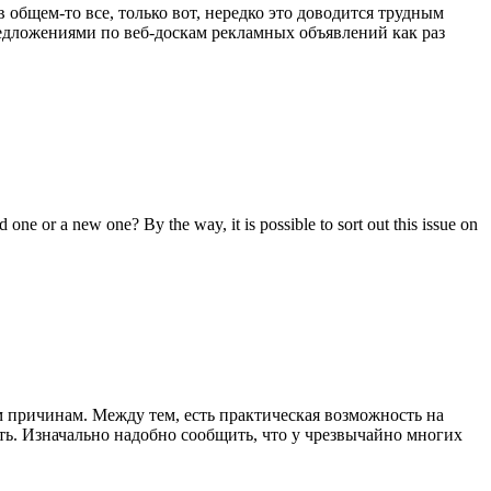
общем-то все, только вот, нередко это доводится трудным
редложениями по веб-доскам рекламных объявлений как раз
ne or a new one? By the way, it is possible to sort out this issue on
 причинам. Между тем, есть практическая возможность на
ть. Изначально надобно сообщить, что у чрезвычайно многих