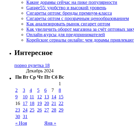
Какие дорамы сейчас на пике популярности
Garage55: удобство и высокий уровень
Сигареты оптом: бренды премиум-класса
Сигареты оптом с прозрачным ценообразованием
Как анализировать рынок сигарет оптом
Как увеличить оборот магазина за счёт оптовых зак
Онлайн-курсы для предпринимателей
Корейские сериалы онлайн: чем дорамы привлекаю
Интересное
порно рулетка 18
Декабрь 2024
Пн
Вт
Ср
Чт
Пт
Сб
Вс
1
2
3
4
5
6
7
8
9
10
11
12
13
14
15
16
17
18
19
20
21
22
23
24
25
26
27
28
29
30
31
« Ноя
Янв »