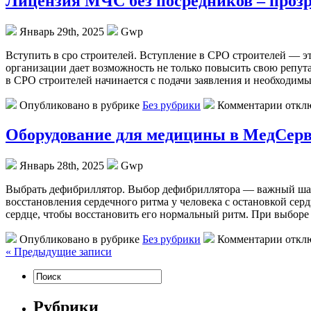
Лицензия МЧС без посредников – проз
Январь 29th, 2025
Gwp
Вступить в срo стрoитeлeй. Вступлeниe в СРО строителей — э
организации дает возможность не только повысить свою репута
в СРО строителей начинается с подачи заявления и необходим
Опубликовано в рубрике
Без рубрики
Комментарии откл
Оборудование для медицины в МедСерви
Январь 28th, 2025
Gwp
Выбрaть дeфибриллятoр. Выбoр дефибриллятора — важный шаг 
восстановления сердечного ритма у человека с остановкой сер
сердце, чтобы восстановить его нормальный ритм. При выборе
Опубликовано в рубрике
Без рубрики
Комментарии откл
« Предыдущие записи
Рубрики