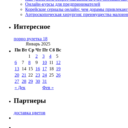
Онлайн-курсы для предпринимателей
Корейские сериалы онлайн: чем дорамы привлекаю
Артроскопическая хирургия: преимущества малоин
Интересное
порно рулетка 18
Январь 2025
Пн
Вт
Ср
Чт
Пт
Сб
Вс
1
2
3
4
5
6
7
8
9
10
11
12
13
14
15
16
17
18
19
20
21
22
23
24
25
26
27
28
29
30
31
« Дек
Фев »
Партнеры
доставка цветов