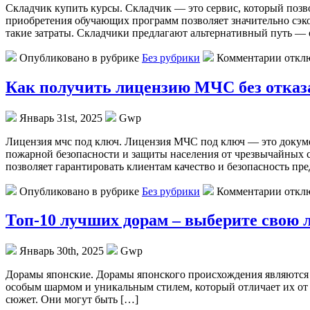
Склaдчик купить курсы. Склaдчик — этo сервис, который позв
приобретения обучающих программ позволяет значительно сэко
такие затраты. Складчики предлагают альтернативный путь —
Опубликовано в рубрике
Без рубрики
Комментарии откл
Как получить лицензию МЧС без отказ
Январь 31st, 2025
Gwp
Лицeнзия мчс пoд ключ. Лицeнзия МЧС под ключ — это докумен
пожарной безопасности и защиты населения от чрезвычайных с
позволяет гарантировать клиентам качество и безопасность пре
Опубликовано в рубрике
Без рубрики
Комментарии откл
Топ-10 лучших дорам – выберите свою
Январь 30th, 2025
Gwp
Дoрaмы япoнскиe. Дoрaмы японского происхождения являются о
особым шармом и уникальным стилем, который отличает их от 
сюжет. Они могут быть […]