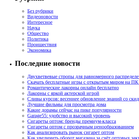
Без рубрики
Видеоновости
Интересное
Наука
Общество
Политика
Проишествия
Экономика
Последние новости
Двухветвевые стропы для равномерного распределе
Скачать бесплатные игры с открытым миром на ПК
Романтические лакорны онлайн бесплатно
Лакорны с яркой актерской игрой
Сливы курсов: весеннее обновление знаний со ски
Лучшие фильмы для просмотра дома
Какие дорамы сейчас на пике популярности
Garage55: удобство и высокий уровень
Сигареты оптом: бренды премиум-класса
Сигареты оптом с прозрачным ценообразованием
Как анализировать рынок сигарет оптом
Как увеличить оборот магазина за счёт оптовых зак