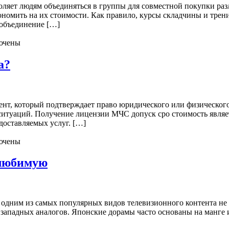
оляет людям объединяться в группы для совместной покупки ра
номить на их стоимости. Как правило, курсы складчины и трени
 объединение […]
ючены
а?
т, который подтверждает право юридического или физического 
итуаций. Получение лицензии МЧС допуск сро стоимость являет
доставляемых услуг. […]
ючены
 любимую
дним из самых популярных видов телевизионного контента не т
западных аналогов. Японские дорамы часто основаны на манге 