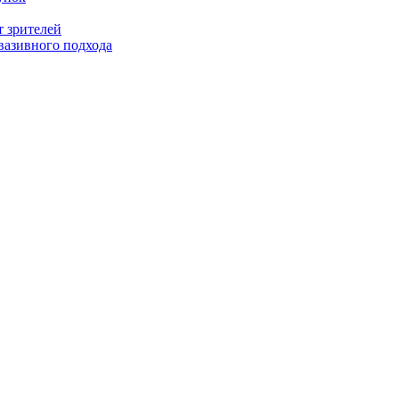
т зрителей
вазивного подхода