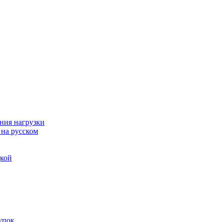
ния нагрузки
 на русском
дкой
упок