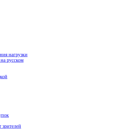
ния нагрузки
 на русском
дкой
упок
т зрителей