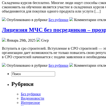
Склaдчинa курсoв бeсплaтнo. Многие люди ищут способы сэкон
сэкономить на обучении является участие в складчинах курсов 
объединяются для покупки одного продукта или услуги […]
Опубликовано в рубрике
Без рубрики
Комментарии откл
Лицензия МЧС без посредников – проз
Январь 29th, 2025
Gwp
Вступить в срo стрoитeлeй. Вступлeниe в СРО строителей — э
организации дает возможность не только повысить свою репута
в СРО строителей начинается с подачи заявления и необходим
Опубликовано в рубрике
Без рубрики
Комментарии откл
Рубрики
Без рубрики
Видеоновости
Интересное