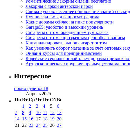
Романтические лакорны онлайн бесплатно
Лакорны с яркой актерской игрой
Сливы курсов: весеннее обновление знаний со ски
Лучшие фильмы для просмотра дома
Какие дорамы сейчас на пике популярности
Garage55: удобство и высокий уровень
Сигареты оптом: бренды премиум-класса
Сигареты оптом с прозрачным ценообразованием
Как анализировать рынок сигарет оптом
Как увеличить оборот магазина за счёт оптовых зак
Онлайн-курсы для предпринимателей
Корейские сериалы онлайн: чем дорамы привлекаю
Артроскопическая хирургия: преимущества малоин
Интересное
порно рулетка 18
Апрель 2025
Пн
Вт
Ср
Чт
Пт
Сб
Вс
1
2
3
4
5
6
7
8
9
10
11
12
13
14
15
16
17
18
19
20
21
22
23
24
25
26
27