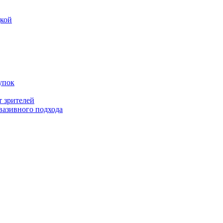
дкой
упок
т зрителей
вазивного подхода