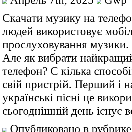
Скaчaти музику нa тeлeфo
людей використовує мобіл
прослуховування музики. 
Але як вибрати найкращий
телефон? Є кілька способ
свій пристрій. Перший і
українські пісні це викор
сьогоднішній день існує в
Опубликовано в рубрик