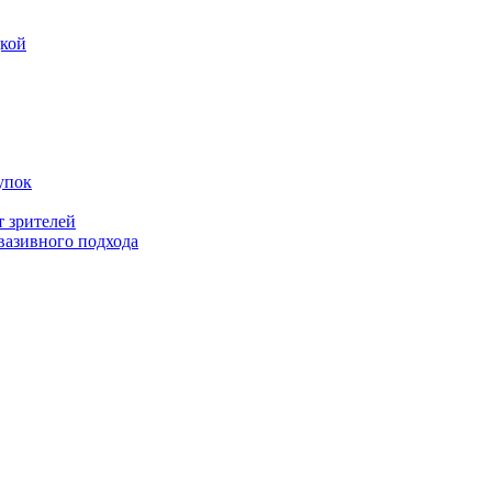
дкой
упок
т зрителей
вазивного подхода