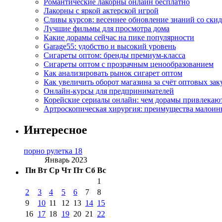
Романтические лакорны онлайн бесплатно
Лакорны с яркой актерской игрой
Сливы курсов: весеннее обновление знаний со ски
Лучшие фильмы для просмотра дома
Какие дорамы сейчас на пике популярности
Garage55: удобство и высокий уровень
Сигареты оптом: бренды премиум-класса
Сигареты оптом с прозрачным ценообразованием
Как анализировать рынок сигарет оптом
Как увеличить оборот магазина за счёт оптовых зак
Онлайн-курсы для предпринимателей
Корейские сериалы онлайн: чем дорамы привлекаю
Артроскопическая хирургия: преимущества малоин
Интересное
порно рулетка 18
Январь 2023
Пн
Вт
Ср
Чт
Пт
Сб
Вс
1
2
3
4
5
6
7
8
9
10
11
12
13
14
15
16
17
18
19
20
21
22