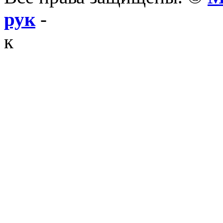
рук
-
к