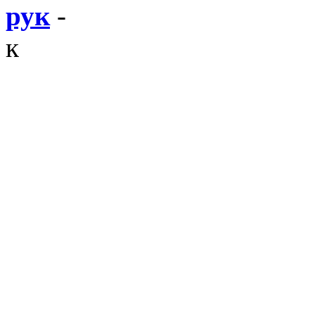
рук
-
к