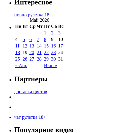
Интересное
порно рулетка 18
Май 2026
Пн
Вт
Ср
Чт
Пт
Сб
Вс
1
2
3
4
5
6
7
8
9
10
11
12
13
14
15
16
17
18
19
20
21
22
23
24
25
26
27
28
29
30
31
« Апр
Июн »
Партнеры
доставка цветов
чат рулетка 18+
Популярное видео