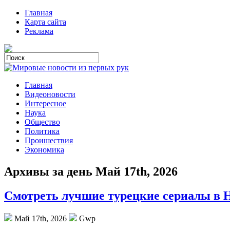
Главная
Карта сайта
Реклама
Главная
Видеоновости
Интересное
Наука
Общество
Политика
Проишествия
Экономика
Архивы за день Май 17th, 2026
Смотреть лучшие турецкие сериалы в 
Май 17th, 2026
Gwp