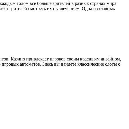
 каждым годом все больше зрителей в разных странах мира
ляет зрителей смотреть их с увлечением. Одна из главных
ентов. Казино привлекает игроков своим красивым дизайном,
игровых автоматов. Здесь вы найдете классические слоты с