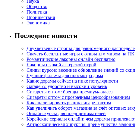
Наука
Общество
Политика
Проишествия
Экономика
Последние новости
Двухветвевые стропы для равномерного распределе
Скачать бесплатные игры с открытым миром на ПК
Романтические лакорны онлайн бесплатно
Лакорны с яркой актерской игрой
Сливы курсов: весеннее обновление знаний со ски
Лучшие фильмы для просмотра дома
Какие дорамы сейчас на пике популярности
Garage55: удобство и высокий уровень
Сигареты оптом: бренды премиум-класса
Сигареты оптом с прозрачным ценообразованием
Как анализировать рынок сигарет оптом
Как увеличить оборот магазина за счёт оптовых зак
Онлайн-курсы для предпринимателей
Корейские сериалы онлайн: чем дорамы привлекаю
Артроскопическая хирургия: преимущества малоин