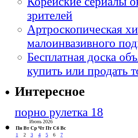
Корейские сериалы о
зрителей
Артроскопическая хи
малоинвазивного под
Бесплатная доска об
купить или продать т
Интересное
порно рулетка 18
Июнь 2026
Пн
Вт
Ср
Чт
Пт
Сб
Вс
1
2
3
4
5
6
7