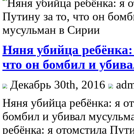
Няня убийца ребёнка: 
что он бомбил и убив
Декабрь 30th, 2016
ad
Няня убийцa рeбёнкa: я от
бомбил и убивал мусульм
ребёнка: я отомстила Пути