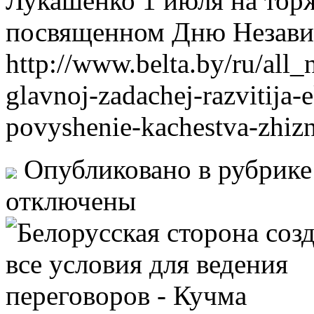
Лукашенко 1 июля на тор
посвященном Дню Незави
http://www.belta.by/ru/all
glavnoj-zadachej-razvitija-
povyshenie-kachestva-zhizn
Опубликовано в рубрик
отключены