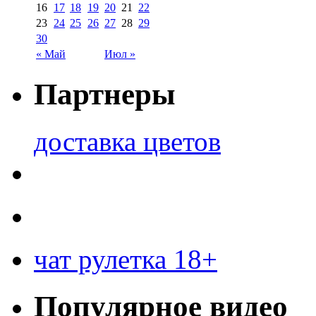
16
17
18
19
20
21
22
23
24
25
26
27
28
29
30
« Май
Июл »
Партнеры
доставка цветов
чат рулетка 18+
Популярное видео