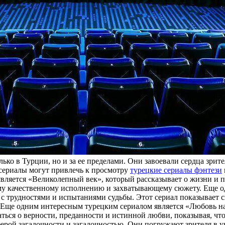
ько в Турции, но и за ее пределами. Они завоевали сердца зри
 сериалы могут привлечь к просмотру
турецкие сериалы фэнтези
вляется «Великолепный век», который рассказывает о жизни и п
ему качественному исполнению и захватывающему сюжету. Еще 
 трудностями и испытаниями судьбы. Этот сериал показывает си
. Еще одним интересным турецким сериалом является «Любовь н
маться о верности, преданности и истинной любви, показывая, ч
рой загадочности и загадочностью. Они погружают зрителя в у