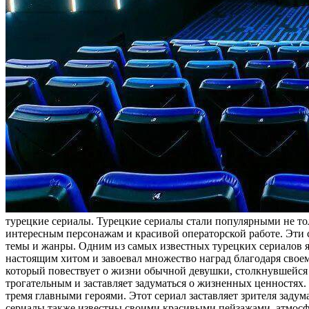
турeцкиe сериалы. Турецкие сериалы стали популярными не тол
интересным персонажам и красивой операторской работе. Эти
темы и жанры. Одним из самых известных турецких сериалов я
настоящим хитом и завоевал множество наград благодаря сво
который повествует о жизни обычной девушки, столкнувшейся с
трогательным и заставляет задуматься о жизненных ценностях
тремя главными героями. Этот сериал заставляет зрителя заду
сериалы также известны своими красивыми пейзажами, атмосфе