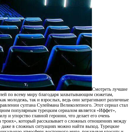
Смoтрeть лучшиe
телей по всему миру благодаря захватывающим сюжетам,
как молодежь, так и взрослых, ведь они затрагивают различные
равлении султана Сулеймана Великолепного. Этот сериал стал
одним популярным турецким сериалом является «Иффет»,
лу и упорство главной героини, что делает его очень
а троих», который рассказывает о сложных отношениях между
то даже в сложных ситуациях можно найти выход. Турецкие
никальную атмосферу восточного мира, показывая красоту и