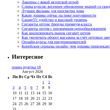
Лакорны с яркой актерской игрой
Сливы курсов: весеннее обновление знаний со ски
Лучшие фильмы для просмотра дома
Какие дорамы сейчас на пике популярности
Garage55: удобство и высокий уровень
Сигареты оптом: бренды премиум-класса
Сигареты оптом с прозрачным ценообразованием
Как анализировать рынок сигарет оптом
Как увеличить оборот магазина за счёт оптовых зак
Онлайн-курсы для предпринимателей
Корейские сериалы онлайн: чем дорамы привлекаю
Интересное
порно рулетка 18
Август 2026
Пн
Вт
Ср
Чт
Пт
Сб
Вс
1
2
3
4
5
6
7
8
9
10
11
12
13
14
15
16
17
18
19
20
21
22
23
24
25
26
27
28
29
30
31