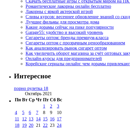
Скачать бесплатные игры с открытым миром на ПК
Романтические лакорны онлайн бесплатно
Лакорны с яркой актерской игрой
Сливы курсов: весеннее обновление знаний со ски
Лучшие фильмы для просмотра дома
Какие дорамы сейчас на пике популярности
Garage55: удобство и высокий уровень
Сигареты оптом: бренды премиум-класса
Сигареты оптом с прозрачным ценообразованием
Как анализировать рынок сигарет оптом
Как увеличить оборот магазина за счёт оптовых зак
Онлайн-курсы для предпринимателей
Корейские сериалы онлайн: чем дорамы привлекаю
Интересное
порно рулетка 18
Октябрь 2021
Пн
Вт
Ср
Чт
Пт
Сб
Вс
1
2
3
4
5
6
7
8
9
10
11
12
13
14
15
16
17
18
19
20
21
22
23
24