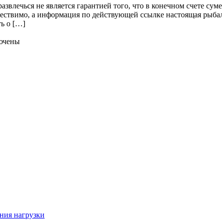
азвлечься не является гарантией того, что в конечном счете су
ествимо, а информация по действующей ссылке настоящая рыбал
ь о […]
ючены
ния нагрузки