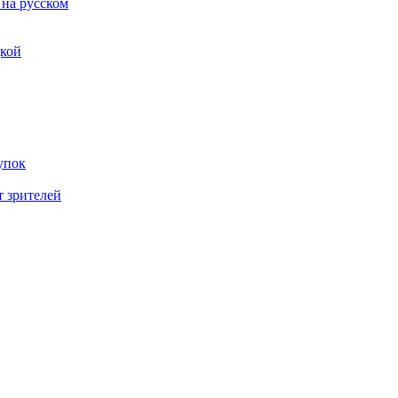
 на русском
дкой
упок
т зрителей