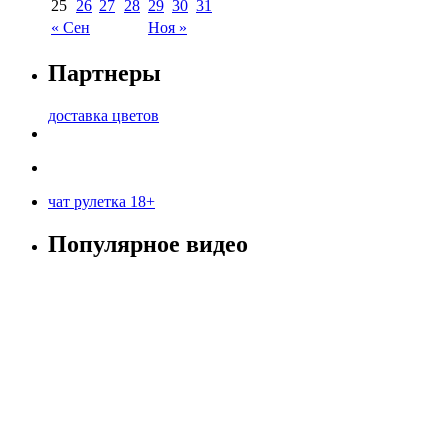
25
26
27
28
29
30
31
« Сен
Ноя »
Партнеры
доставка цветов
чат рулетка 18+
Популярное видео