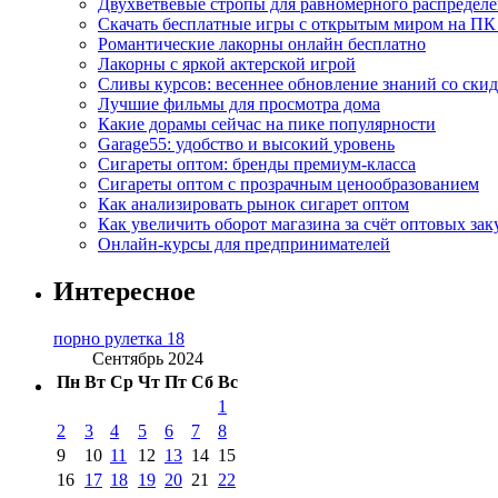
Двухветвевые стропы для равномерного распределе
Скачать бесплатные игры с открытым миром на ПК
Романтические лакорны онлайн бесплатно
Лакорны с яркой актерской игрой
Сливы курсов: весеннее обновление знаний со ски
Лучшие фильмы для просмотра дома
Какие дорамы сейчас на пике популярности
Garage55: удобство и высокий уровень
Сигареты оптом: бренды премиум-класса
Сигареты оптом с прозрачным ценообразованием
Как анализировать рынок сигарет оптом
Как увеличить оборот магазина за счёт оптовых зак
Онлайн-курсы для предпринимателей
Интересное
порно рулетка 18
Сентябрь 2024
Пн
Вт
Ср
Чт
Пт
Сб
Вс
1
2
3
4
5
6
7
8
9
10
11
12
13
14
15
16
17
18
19
20
21
22