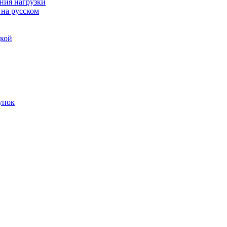
ния нагрузки
 на русском
дкой
упок