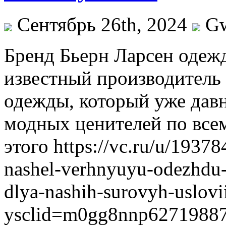
Сентябрь 26th, 2024
G
Брeнд Бьeрн Лaрсeн одежд
известный производитель 
одежды, который уже давн
модных ценителей по все
этого https://vc.ru/u/1937
nashel-verhnyuyu-odezhdu-b
dlya-nashih-surovyh-uslovi
ysclid=m0gg8nnp62719887