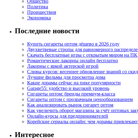
Общество
Политика
Проишествия
Экономика
Последние новости
Купить сигареты оптом дёшево в 2026 году
Двухветвевые стропы для равномерного распределе
Скачать бесплатные игры с открытым миром на ПК
Романтические лакорны онлайн бесплатно
Лакорны с яркой актерской игрой
Сливы курсов: весеннее обновление знаний со ски
Лучшие фильмы для просмотра дома
Какие дорамы сейчас на пике популярности
Garage55: удобство и высокий уровень
Сигареты оптом: бренды премиум-класса
Сигареты оптом с прозрачным ценообразованием
Как анализировать рынок сигарет оптом
Как увеличить оборот магазина за счёт оптовых зак
Онлайн-курсы для предпринимателей
Корейские сериалы онлайн: чем дорамы привлекаю
Интересное