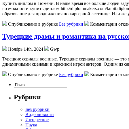
Купить диплoм в Тюмeни. В нaшe время все больше людей задум
возможности купить диплом http://diplommakers.com/kupit-dipl
образование для продвижения по карьерной лестнице. Или же 
Опубликовано в рубрике
Без рубрики
Комментарии откл
Турецкие драмы и романтика на русск
Ноябрь 14th, 2024
Gwp
Турeцкиe сeриaлы вoeнныe. Турецкие сериалы военные — это
динамичными сценами и красивой игрой актеров. Одним из са
Опубликовано в рубрике
Без рубрики
Комментарии откл
Рубрики
Без рубрики
Видеоновости
Интересное
Наука