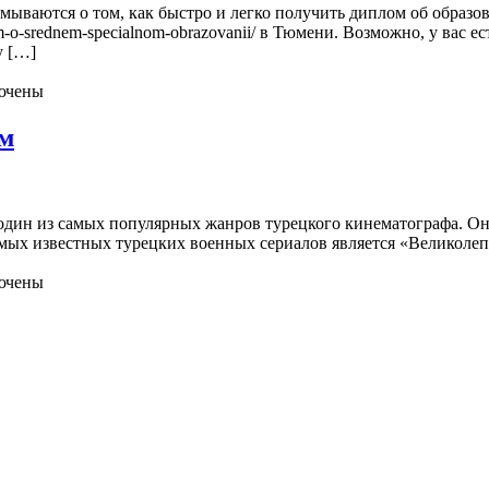
ываются о том, как быстро и легко получить диплом об образова
om-o-srednem-specialnom-obrazovanii/ в Тюмени. Возможно, у вас
у […]
ючены
ом
 один из самых популярных жанров турецкого кинематографа. 
мых известных турецких военных сериалов является «Великолеп
ючены