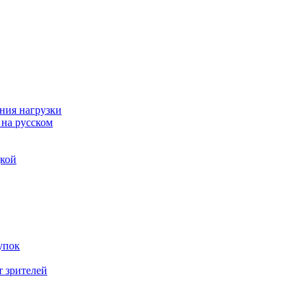
ния нагрузки
 на русском
дкой
упок
т зрителей