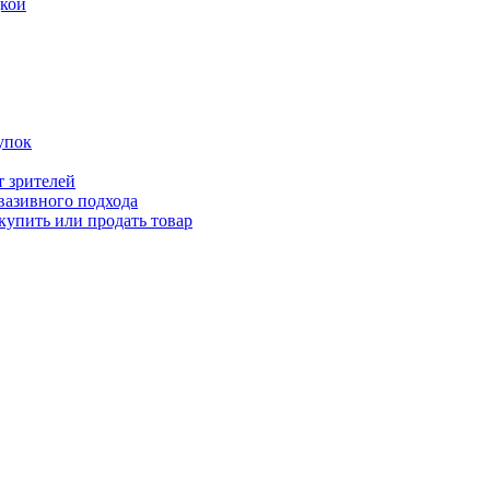
дкой
упок
т зрителей
вазивного подхода
купить или продать товар