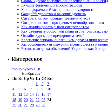
Сливы курсов: весеннее обновление знаний со ски
Лучшие фильмы для просмотра дома
Какие дорамы сейчас на пике популярности
Garage55: удобство и высокий уровень
Сигареты оптом: бренды премиум-класса
Сигареты оптом с прозрачным ценообразованием
Как анализировать рынок сигарет оптом
Как увеличить оборот магазина за счёт оптовых зак
Онлайн-курсы для предпринимателей
Корейские сериалы онлайн: чем дорамы привлекаю
Артроскопическая хирургия: преимущества малоин
Бесплатная доска объявлений Украины: как быстро 
Интересное
порно рулетка 18
Ноябрь 2024
Пн
Вт
Ср
Чт
Пт
Сб
Вс
1
2
3
4
5
6
7
8
9
10
11
12
13
14
15
16
17
18
19
20
21
22
23
24
25
26
27
28
29
30