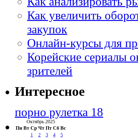
Как анализировать р
Как увеличить оборот
закупок
Онлайн-курсы для п
Корейские сериалы о
зрителей
Интересное
порно рулетка 18
Октябрь 2025
Пн
Вт
Ср
Чт
Пт
Сб
Вс
1
2
3
4
5