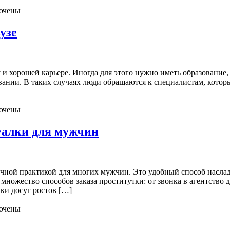
ючены
узе
и хорошей карьере. Иногда для этого нужно иметь образование, 
овании. В таких случаях люди обращаются к специалистам, кот
ючены
уалки для мужчин
бычной практикой для многих мужчин. Это удобный способ насла
т множество способов заказа проститутки: от звонка в агентств
ки досуг ростов […]
ючены