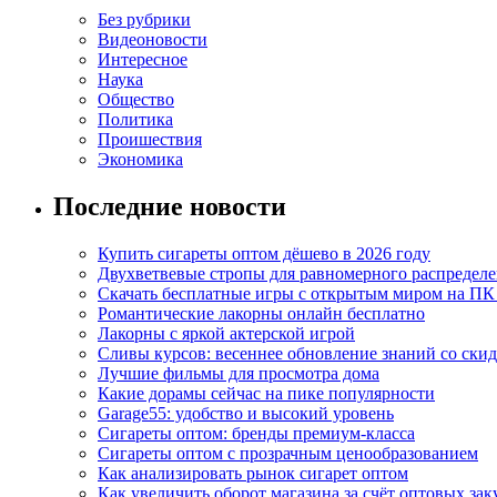
Без рубрики
Видеоновости
Интересное
Наука
Общество
Политика
Проишествия
Экономика
Последние новости
Купить сигареты оптом дёшево в 2026 году
Двухветвевые стропы для равномерного распределе
Скачать бесплатные игры с открытым миром на ПК
Романтические лакорны онлайн бесплатно
Лакорны с яркой актерской игрой
Сливы курсов: весеннее обновление знаний со ски
Лучшие фильмы для просмотра дома
Какие дорамы сейчас на пике популярности
Garage55: удобство и высокий уровень
Сигареты оптом: бренды премиум-класса
Сигареты оптом с прозрачным ценообразованием
Как анализировать рынок сигарет оптом
Как увеличить оборот магазина за счёт оптовых зак