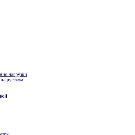
ния нагрузки
 на русском
дкой
упок