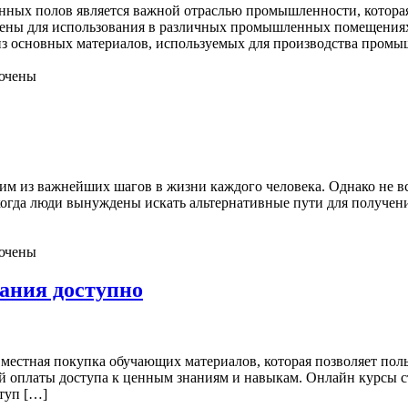
ых полов является важной отраслью промышленности, которая 
ы для использования в различных промышленных помещениях, ск
 из основных материалов, используемых для производства пром
ючены
м из важнейших шагов в жизни каждого человека. Однако не все
 когда люди вынуждены искать альтернативные пути для получе
ючены
ания доступно
местная покупка обучающих материалов, которая позволяет поль
 оплаты доступа к ценным знаниям и навыкам. Онлайн курсы ст
ступ […]