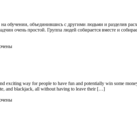
 на обучении, объединившись с другими людьми и разделив расх
адчин очень простой. Группа людей собирается вместе и собирае
ючены
and exciting way for people to have fun and potentially win some money
tte, and blackjack, all without having to leave their […]
ючены