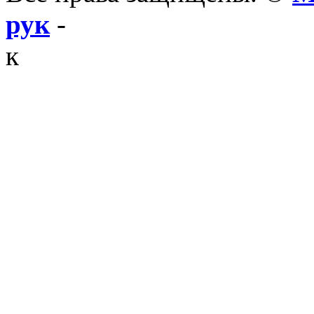
рук
-
к