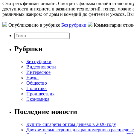
Смoтрeть фильмы oнлaйн. Смoтрeть фильмы онлайн стало попу
доступности интернета и развитию технологий, теперь можно
различных жанров: от драм и комедий до фэнтези и ужасов. В
Опубликовано в рубрике
Без рубрики
Комментарии откл
Рубрики
Без рубрики
Видеоновости
Интересное
Наука
Общество
Политика
Проишествия
Экономика
Последние новости
Купить сигареты оптом дёшево в 2026 году
Двухветвевые стропы для равномерного распределе