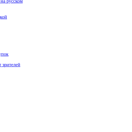
 на русском
дкой
упок
т зрителей