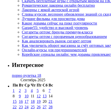
Скачать бесплатные игры с открытым миром на ПК
Романтические лакорны онлайн бесплатно
Лакорны с яркой актерской игрой
Сливы курсов: весеннее обновление знаний со ски
Лучшие фильмы для просмотра дома
Какие дорамы сейчас на пике популярности
Garage55: удобство и высокий уровень
Сигареты оптом: бренды премиум-класса
Сигареты оптом с прозрачным ценообразованием
Как анализировать рынок сигарет оптом
Как увеличить оборот магазина за счёт оптовых зак
Онлайн-курсы для предпринимателей
Корейские сериалы онлайн: чем дорамы привлекаю
Интересное
порно рулетка 18
Сентябрь 2025
Пн
Вт
Ср
Чт
Пт
Сб
Вс
1
2
3
4
5
6
7
8
9
10
11
12
13
14
15
16
17
18
19
20
21
22
23
24
25
26
27
28