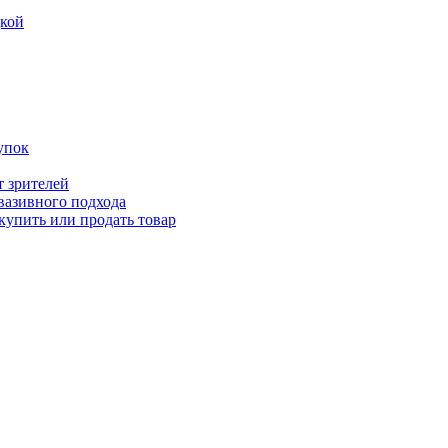
дкой
упок
т зрителей
вазивного подхода
купить или продать товар