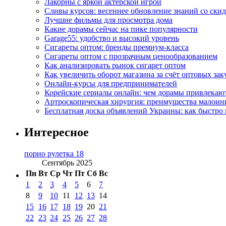
Лакорны с яркой актерской игрой
Сливы курсов: весеннее обновление знаний со ски
Лучшие фильмы для просмотра дома
Какие дорамы сейчас на пике популярности
Garage55: удобство и высокий уровень
Сигареты оптом: бренды премиум-класса
Сигареты оптом с прозрачным ценообразованием
Как анализировать рынок сигарет оптом
Как увеличить оборот магазина за счёт оптовых зак
Онлайн-курсы для предпринимателей
Корейские сериалы онлайн: чем дорамы привлекаю
Артроскопическая хирургия: преимущества малоин
Бесплатная доска объявлений Украины: как быстро 
Интересное
порно рулетка 18
Сентябрь 2025
Пн
Вт
Ср
Чт
Пт
Сб
Вс
1
2
3
4
5
6
7
8
9
10
11
12
13
14
15
16
17
18
19
20
21
22
23
24
25
26
27
28