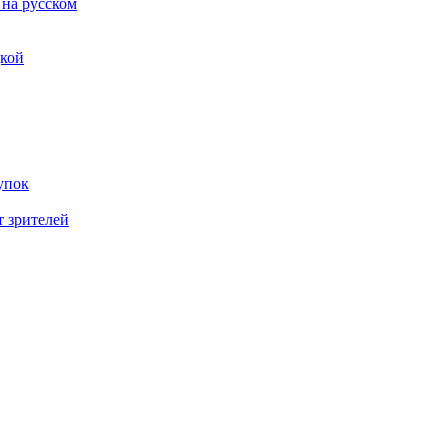
 на русском
дкой
упок
т зрителей