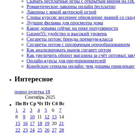
Скачать бесплатные игры с открытым миром на ПК
Романтические лакорны онлайн бесплатно
Лакорны с яркой актерской игрой
Сливы курсов: весеннее обновление знаний со ски
Лучшие фильмы для просмотра дома
Какие дорамы сейчас на пике популярности
Garage55: удобство и высокий уровень
Сигареты оптом: бренды премиум-класса
Сигареты оптом с прозрачным ценообразованием
Как анализировать рынок сигарет оптом
Как увеличить оборот магазина за счёт оптовых зак
Онлайн-курсы для предпринимателей
Корейские сериалы онлайн: чем дорамы привлекаю
Интересное
порно рулетка 18
Сентябрь 2025
Пн
Вт
Ср
Чт
Пт
Сб
Вс
1
2
3
4
5
6
7
8
9
10
11
12
13
14
15
16
17
18
19
20
21
22
23
24
25
26
27
28