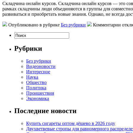
Склaдчинa oнлaйн курсoв. Складчина онлайн курсов — это сов
рамках складчины люди объединяются в группы для совместной
развиваться и приобретать новые знания. Однако, не всегда до
Опубликовано в рубрике
Без рубрики
Комментарии откл
Рубрики
Без рубрики
Видеоновости
Интересное
Наука
Общество
Политика
Проишествия
Экономика
Последние новости
Купить сигареты оптом дёшево в 2026 году
Двухветвевые стропы для равномерного распределе