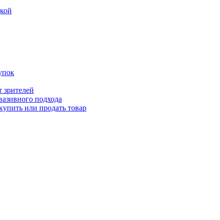
дкой
упок
т зрителей
вазивного подхода
купить или продать товар