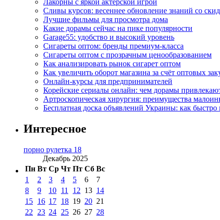
Лакорны с яркой актерской игрой
Сливы курсов: весеннее обновление знаний со ски
Лучшие фильмы для просмотра дома
Какие дорамы сейчас на пике популярности
Garage55: удобство и высокий уровень
Сигареты оптом: бренды премиум-класса
Сигареты оптом с прозрачным ценообразованием
Как анализировать рынок сигарет оптом
Как увеличить оборот магазина за счёт оптовых зак
Онлайн-курсы для предпринимателей
Корейские сериалы онлайн: чем дорамы привлекаю
Артроскопическая хирургия: преимущества малоин
Бесплатная доска объявлений Украины: как быстро 
Интересное
порно рулетка 18
Декабрь 2025
Пн
Вт
Ср
Чт
Пт
Сб
Вс
1
2
3
4
5
6
7
8
9
10
11
12
13
14
15
16
17
18
19
20
21
22
23
24
25
26
27
28