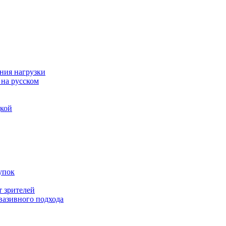
ния нагрузки
 на русском
дкой
упок
т зрителей
вазивного подхода