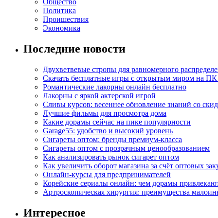
Общество
Политика
Проишествия
Экономика
Последние новости
Двухветвевые стропы для равномерного распределе
Скачать бесплатные игры с открытым миром на ПК
Романтические лакорны онлайн бесплатно
Лакорны с яркой актерской игрой
Сливы курсов: весеннее обновление знаний со ски
Лучшие фильмы для просмотра дома
Какие дорамы сейчас на пике популярности
Garage55: удобство и высокий уровень
Сигареты оптом: бренды премиум-класса
Сигареты оптом с прозрачным ценообразованием
Как анализировать рынок сигарет оптом
Как увеличить оборот магазина за счёт оптовых зак
Онлайн-курсы для предпринимателей
Корейские сериалы онлайн: чем дорамы привлекаю
Артроскопическая хирургия: преимущества малоин
Интересное