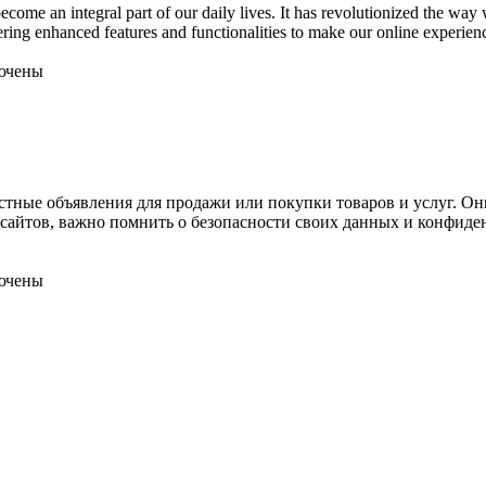
become an integral part of our daily lives. It has revolutionized the w
ering enhanced features and functionalities to make our online experi
ючены
стные объявления для продажи или покупки товаров и услуг. О
х сайтов, важно помнить о безопасности своих данных и конфид
ючены