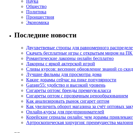
Наука
Общество
Политика
Проишествия
Экономика
Последние новости
Двухветвевые стропы для равномерного распределе
Скачать бесплатные игры с открытым миром на ПК
Романтические лакорны онлайн бесплатно
Лакорны с яркой актерской игрой
Сливы курсов: весеннее обновление знаний со ски
Лучшие фильмы для просмотра дома
Какие дорамы сейчас на пике популярности
Garage55: удобство и высокий уровень
Сигареты оптом: бренды премиум-класса
Сигареты оптом с прозрачным ценообразованием
Как анализировать рынок сигарет оптом
Как увеличить оборот магазина за счёт оптовых зак
Онлайн-курсы для предпринимателей
Корейские сериалы онлайн: чем дорамы привлекаю
Артроскопическая хирургия: преимущества малоин