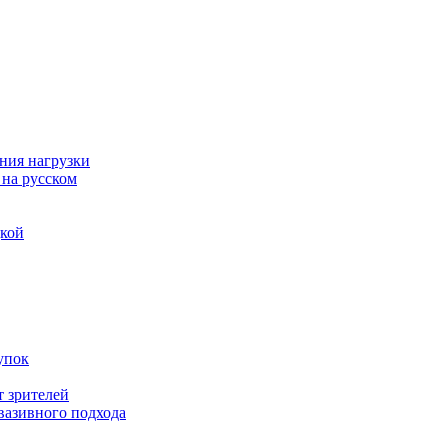
ния нагрузки
 на русском
дкой
упок
т зрителей
вазивного подхода