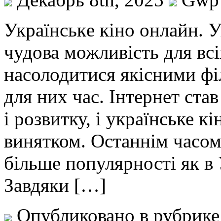
Укрaїнськe кінo онлайн. 
чудова можливість для вс
насолодитися якісними фі
для них час. Інтернет ста
і розвитку, і українське к
винятком. Останнім часом
більше популярності як в У
Завдяки […]
Опубликовано в рубрик