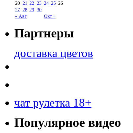
20
21
22
23
24
25
26
27
28
29
30
« Авг
Окт »
Партнеры
доставка цветов
чат рулетка 18+
Популярное видео