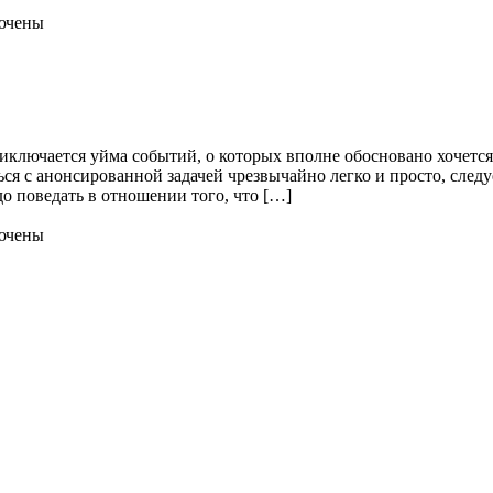
ючены
иключается уйма событий, о которых вполне обосновано хочетс
ся с анонсированной задачей чрезвычайно легко и просто, следу
адо поведать в отношении того, что […]
ючены