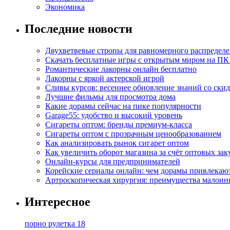
Экономика
Последние новости
Двухветвевые стропы для равномерного распределе
Скачать бесплатные игры с открытым миром на ПК
Романтические лакорны онлайн бесплатно
Лакорны с яркой актерской игрой
Сливы курсов: весеннее обновление знаний со ски
Лучшие фильмы для просмотра дома
Какие дорамы сейчас на пике популярности
Garage55: удобство и высокий уровень
Сигареты оптом: бренды премиум-класса
Сигареты оптом с прозрачным ценообразованием
Как анализировать рынок сигарет оптом
Как увеличить оборот магазина за счёт оптовых зак
Онлайн-курсы для предпринимателей
Корейские сериалы онлайн: чем дорамы привлекаю
Артроскопическая хирургия: преимущества малоин
Интересное
порно рулетка 18