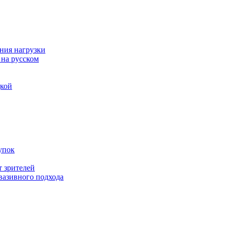
ния нагрузки
 на русском
дкой
упок
т зрителей
вазивного подхода