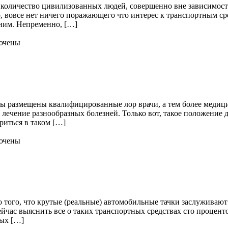
количество цивилизованных людей, совершенно вне зависимости 
, вовсе нет ничего поражающего что интерес к транспортным с
ишним. Непременно, […]
ючены
ны размещены квалифицированные лор врачи, а тем более медиц
 лечение разнообразных болезней. Только вот, такое положение 
риться в таком […]
ючены
мо того, что крутые (реальные) автомобильные тачки заслуживают
ас выяснить все о таких транспортных средствах сто процентов н
ных […]