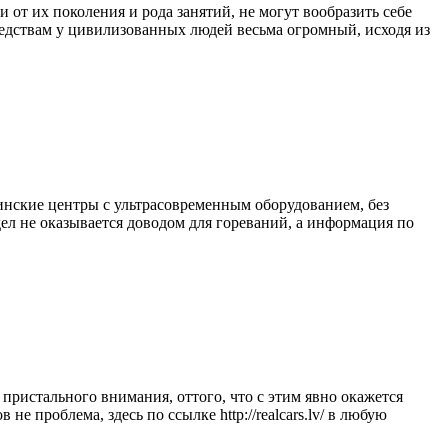
от их поколения и рода занятий, не могут вообразить себе
редствам у цивилизованных людей весьма огромный, исходя из
инские центры с ультрасовременным оборудованием, без
дел не оказывается доводом для гореваний, а информация по
 пристального внимания, оттого, что с этим явно окажется
е проблема, здесь по ссылке http://realcars.lv/ в любую