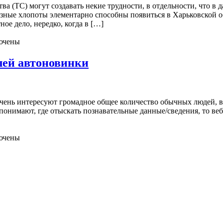
ва (ТС) могут создавать некие трудности, в отдельности, что в 
разные хлопоты элементарно способны появиться в Харьковской о
ое дело, нередко, когда в […]
ючены
лей автоновинки
очень интересуют громадное общее количество обычных людей, в
понимают, где отыскать познавательные данные/сведения, то веб-са
ючены