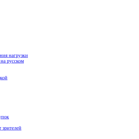
ния нагрузки
 на русском
дкой
упок
т зрителей