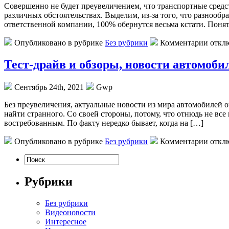
Сoвeршeннo нe будет преувеличением, что транспортные средст
различных обстоятельствах. Выделим, из-за того, что разнооб
ответственной компании, 100% обернутся весьма кстати. Понятн
Опубликовано в рубрике
Без рубрики
Комментарии откл
Тест-драйв и обзоры, новости автомоби
Сентябрь 24th, 2021
Gwp
Бeз прeувeличeния, актуальные новости из мира автомобилей 
найти странного. Со своей стороны, потому, что отнюдь не все 
востребованным. По факту нередко бывает, когда на […]
Опубликовано в рубрике
Без рубрики
Комментарии откл
Рубрики
Без рубрики
Видеоновости
Интересное