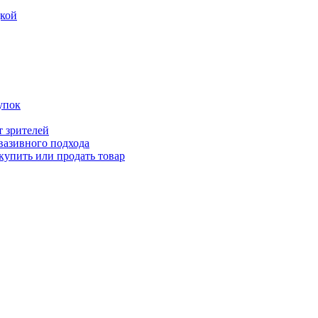
дкой
упок
т зрителей
вазивного подхода
купить или продать товар