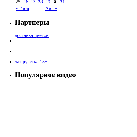
25
26
27
28
29
30
31
« Июн
Авг »
Партнеры
доставка цветов
чат рулетка 18+
Популярное видео