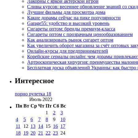
Лакорны с яркой актерской игрой
Сливы курсов: весеннее обновление знаний со ски
Лучшие фильмы для просмотра дома
Какие дорамы сейчас на пике популярности
Garage55: удобство и высокий уровень
Сигареты оптом: бренды премиум-класса
Сигареты оптом с прозрачным ценообразованием
Как анализировать рынок сигарет оптом
Как увеличить оборот магазина за счёт оптовых зак
Онлайн-курсы для предпринимателей
Корейские сериалы онлайн: чем дорамы привлекаю
Артроскопическая хирургия: преимущества малоин
Бесплатная доска объявлений Украины: как быстро 
Интересное
порно рулетка 18
Июль 2022
Пн
Вт
Ср
Чт
Пт
Сб
Вс
1
2
3
4
5
6
7
8
9
10
11
12
13
14
15
16
17
18
19
20
21
22
23
24