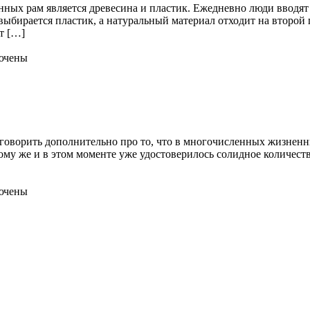
ных рам является древесина и пластик. Ежедневно люди вводят 
выбирается пластик, а натуральный материал отходит на второй п
т […]
ючены
о говорить дополнительно про то, что в многочисленных жизнен
 к тому же и в этом моменте уже удостоверилось солидное количе
ючены