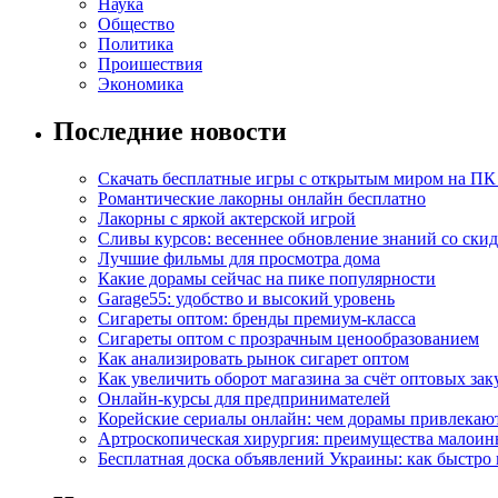
Наука
Общество
Политика
Проишествия
Экономика
Последние новости
Скачать бесплатные игры с открытым миром на ПК
Романтические лакорны онлайн бесплатно
Лакорны с яркой актерской игрой
Сливы курсов: весеннее обновление знаний со ски
Лучшие фильмы для просмотра дома
Какие дорамы сейчас на пике популярности
Garage55: удобство и высокий уровень
Сигареты оптом: бренды премиум-класса
Сигареты оптом с прозрачным ценообразованием
Как анализировать рынок сигарет оптом
Как увеличить оборот магазина за счёт оптовых зак
Онлайн-курсы для предпринимателей
Корейские сериалы онлайн: чем дорамы привлекаю
Артроскопическая хирургия: преимущества малоин
Бесплатная доска объявлений Украины: как быстро 