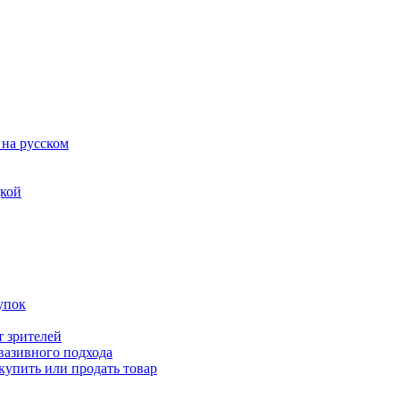
 на русском
дкой
упок
т зрителей
вазивного подхода
купить или продать товар