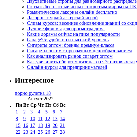
Двухветвевые стропы для равномерного распределе
Скачать бесплатные игры с открытым миром на ПК
Романтические лакорны онлайн бесплатно
Лакорны с яркой актерской игрой
Сливы курсов: весеннее обновление знаний со ски
Лучшие фильмы для просмотра дома
Какие дорамы сейчас на пике популярности
Garage55: удобство и высокий уровень
Сигареты оптом: бренды премиум-класса
Сигареты оптом с прозрачным ценообразованием
Как анализировать рынок сигарет оптом
Как увеличить оборот магазина за счёт оптовых зак
Онлайн-курсы для предпринимателей
Интересное
порно рулетка 18
Август 2022
Пн
Вт
Ср
Чт
Пт
Сб
Вс
1
2
3
4
5
6
7
8
9
10
11
12
13
14
15
16
17
18
19
20
21
22
23
24
25
26
27
28