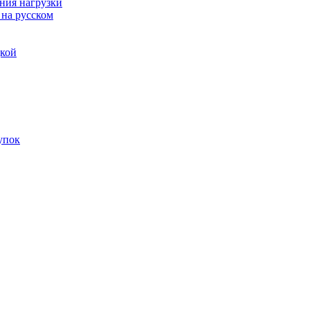
ния нагрузки
 на русском
дкой
упок